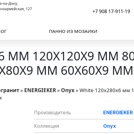
ов-на-Дону,
сноармейская, 127
+7 908 17-911-19
ЛОГ
ПАННО ИЗ МОЗАИКИ
6 ММ 120X120X9 ММ 8
0X80X9 ММ 60X60X9 ММ
огранит
»
ENERGIEKER
»
Onyx
»
White 120x280x6 мм 
м
Производитель
ENERGIEKER
Коллекция
Onyx