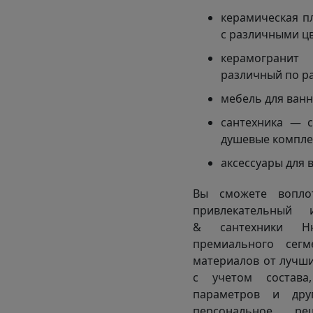
керамическая пл
с различными ц
керамогранит
различный по р
мебель для ван
сантехника — с
душевые компле
аксессуары для 
Вы сможете вопло
привлекательный
& сантехники Ню
премиального сег
материалов от лучши
с учетом состава
параметров и др
персональное ре