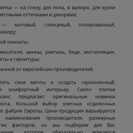
итка — на стену, для пола, в ванную, для кухни
ветовыми оттенками и декорами;
 — матовый, глянцевый, полированный,
азмеру;
ной комнаты;
месители, ванны, унитазы, биде, инсталляции,
кты и гарнитуры;
ванной от европейских производителей.
тить свои мечты и создать гармоничный,
 и комфортный интерьер. Салон плитки
анс предлагает оригинальные новинки
мента, большой выбор элитных отделочных
х фабрик Европы. Цена продукции варьируется
, наименования производителя, размерных
угих факторов, но мы подберем для Вас
шение, которое обязательно впишется